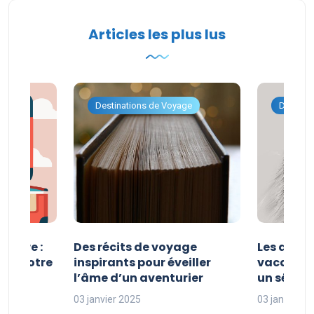
Articles les plus lus
ge
Destinations de Voyage
Destina
esure :
Des récits de voyage
Les avan
iser votre
inspirants pour éveiller
vacances
l’âme d’un aventurier
un séjour
03 janvier 2025
03 janvier 2