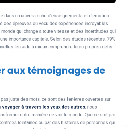
Destinations de Voyage
tre dans un univers riche d’enseignements et d’émotion.
rsé des épreuves ou vécu des expériences incroyables
e monde qui change à toute vitesse et des incertitudes qui
 une importance capitale. Selon des études récentes, 79%
nnelles les aide à mieux comprendre leurs propres défis.
er aux témoignages de
Les vacances sur mesure :
l’art de personnaliser votre
évasion
03 janvier 2025
 pas juste des mots, ce sont des fenêtres ouvertes sur
à
voyager à travers les yeux des autres
, nous
nsformer notre manière de voir le monde. Que ce soit par
contrées lointaines ou par des histoires de personnes qui