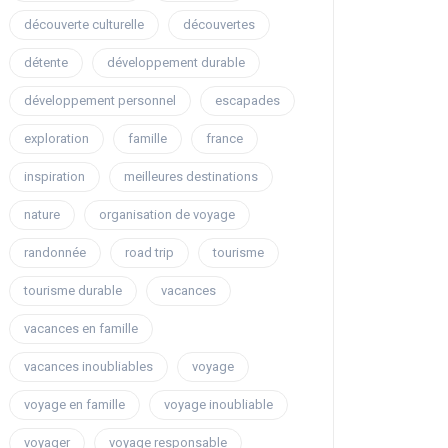
découverte culturelle
découvertes
détente
développement durable
développement personnel
escapades
exploration
famille
france
inspiration
meilleures destinations
nature
organisation de voyage
randonnée
road trip
tourisme
tourisme durable
vacances
vacances en famille
vacances inoubliables
voyage
voyage en famille
voyage inoubliable
voyager
voyage responsable