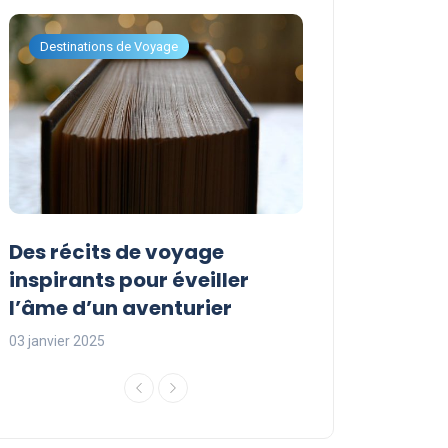
Destinations de Voyage
Destinations de Vo
Des récits de voyage
Les avantage
inspirants pour éveiller
vacances sur
l’âme d’un aventurier
un séjour inou
03 janvier 2025
03 janvier 2025