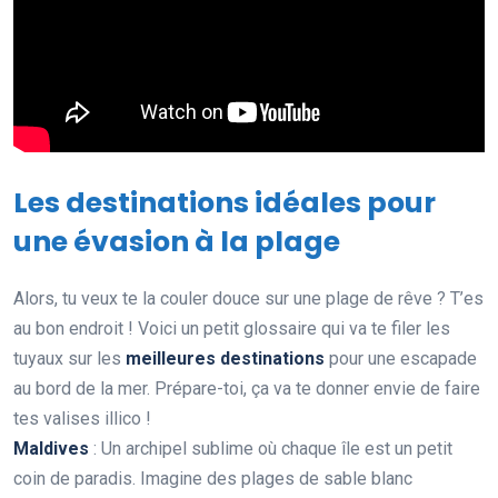
Les destinations idéales pour
une évasion à la plage
Alors, tu veux te la couler douce sur une plage de rêve ? T’es
au bon endroit ! Voici un petit glossaire qui va te filer les
tuyaux sur les
meilleures destinations
pour une escapade
au bord de la mer. Prépare-toi, ça va te donner envie de faire
tes valises illico !
Maldives
: Un archipel sublime où chaque île est un petit
coin de paradis. Imagine des plages de sable blanc