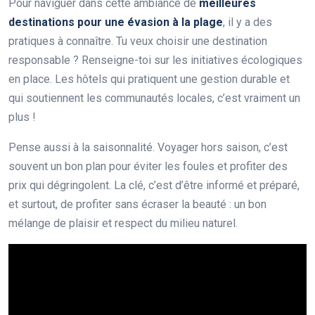
Pour naviguer dans cette ambiance de
meilleures
destinations pour une évasion à la plage
, il y a des
pratiques à connaître. Tu veux choisir une destination
responsable ? Renseigne-toi sur les initiatives écologiques
en place. Les hôtels qui pratiquent une gestion durable et
qui soutiennent les communautés locales, c’est vraiment un
plus !
Pense aussi à la saisonnalité. Voyager hors saison, c’est
souvent un bon plan pour éviter les foules et profiter des
prix qui dégringolent. La clé, c’est d’être informé et préparé,
et surtout, de profiter sans écraser la beauté : un bon
mélange de plaisir et respect du milieu naturel.