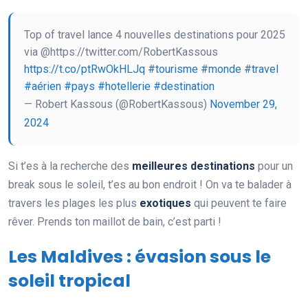
Top of travel lance 4 nouvelles destinations pour 2025
via @https://twitter.com/RobertKassous
https://t.co/ptRwOkHLJq
#tourisme
#monde
#travel
#aérien
#pays
#hotellerie
#destination
— Robert Kassous (@RobertKassous)
November 29,
2024
Si t’es à la recherche des
meilleures destinations
pour un
break sous le soleil, t’es au bon endroit ! On va te balader à
travers les plages les plus
exotiques
qui peuvent te faire
rêver. Prends ton maillot de bain, c’est parti !
Les Maldives : évasion sous le
soleil tropical