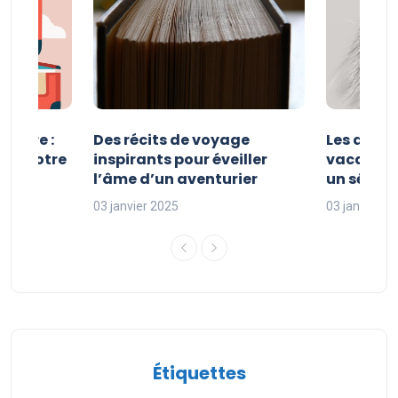
esure :
Des récits de voyage
Les avan
iser votre
inspirants pour éveiller
vacances
l’âme d’un aventurier
un séjour
03 janvier 2025
03 janvier 2
Étiquettes