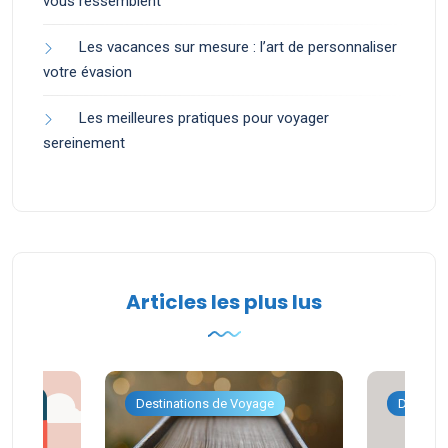
vous ressemblent
Les vacances sur mesure : l’art de personnaliser
votre évasion
Les meilleures pratiques pour voyager
sereinement
Articles les plus lus
ge
Destinations de Voyage
Destina