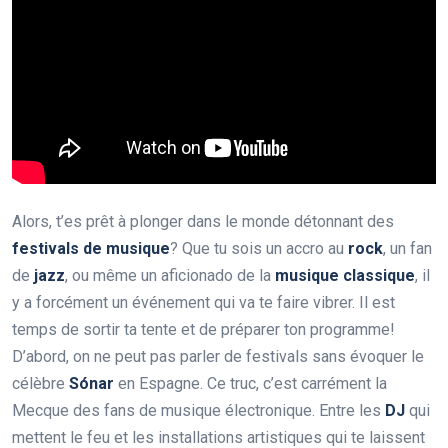
Alors, t’es prêt à plonger dans le monde détonnant des
festivals de musique
? Que tu sois un accro au
rock
, un fan
de
jazz
, ou même un aficionado de la
musique classique
, il
y a forcément un événement qui va te faire vibrer. Il est
temps de sortir ta tente et de préparer ton programme!
D’abord, on ne peut pas parler de festivals sans évoquer le
célèbre
Sónar
en Espagne. Ce truc, c’est carrément la
Mecque des fans de musique électronique. Entre les
DJ
qui
mettent le feu et les installations artistiques qui te laissent