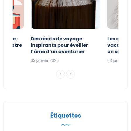
esure :
Des récits de voyage
Les avan
iser votre
inspirants pour éveiller
vacances
l’âme d’un aventurier
un séjour
03 janvier 2025
03 janvier 2
Étiquettes