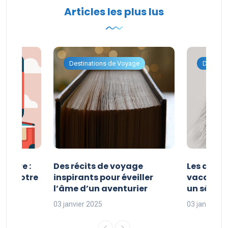
Articles les plus lus
ge
Destinations de Voyage
Destina
esure :
Des récits de voyage
Les avan
iser votre
inspirants pour éveiller
vacances
l’âme d’un aventurier
un séjour
03 janvier 2025
03 janvier 2