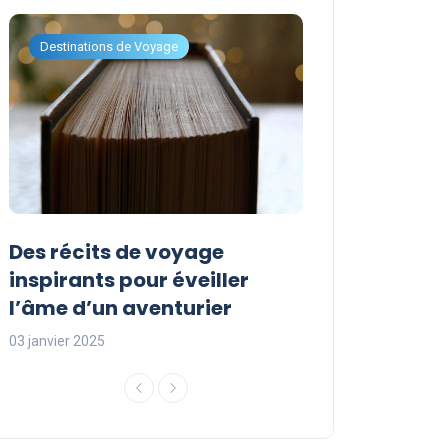
Destinations de Voyage
Destinations de Vo
Des récits de voyage
Les avantage
inspirants pour éveiller
vacances sur
l’âme d’un aventurier
un séjour inou
03 janvier 2025
03 janvier 2025