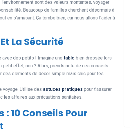
e l’environnement sont des valeurs montantes, voyager
ponsabilité. Beaucoup de familles cherchent désormais à
Destinations de Voyage
out en s’amusant. Ça tombe bien, car nous allons t’aider à
Et La Sécurité
e avec des petits ! Imagine une
table
bien dressée lors
on petit effet, non ? Alors, prends note de ces conseils
Les vacances sur mesure :
ter des éléments de décor simple mais chic pour tes
l’art de personnaliser votre
évasion
ue voyage. Utilise des
astuces pratiques
pour t’assurer
c les affaires aux précautions sanitaires.
03 janvier 2025
 : 10 Conseils Pour
t