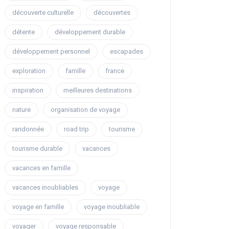
découverte culturelle
découvertes
détente
développement durable
développement personnel
escapades
exploration
famille
france
inspiration
meilleures destinations
nature
organisation de voyage
randonnée
road trip
tourisme
tourisme durable
vacances
vacances en famille
vacances inoubliables
voyage
voyage en famille
voyage inoubliable
voyager
voyage responsable