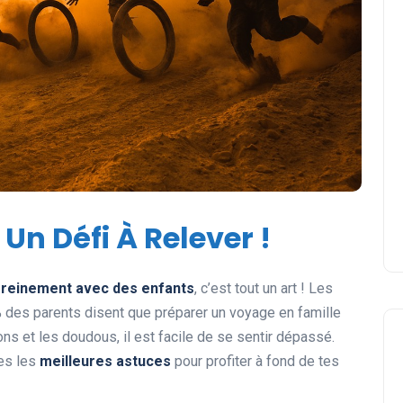
Un Défi À Relever !
reinement avec des enfants
, c’est tout un art ! Les
0% des parents disent que préparer un voyage en famille
ions et les doudous, il est facile de se sentir dépassé.
tes les
meilleures astuces
pour profiter à fond de tes