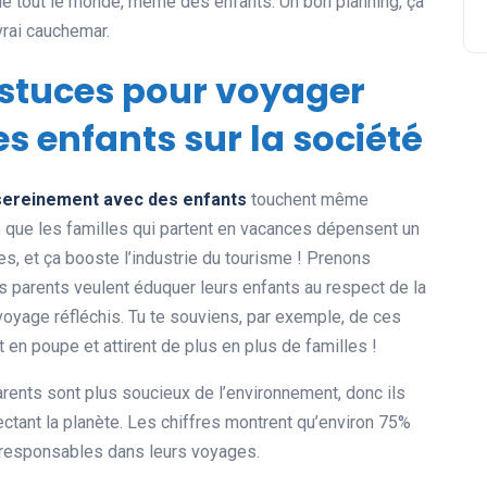
 de tout le monde, même des enfants. Un bon planning, ça
 vrai cauchemar.
astuces pour voyager
s enfants sur la société
sereinement avec des enfants
touchent même
e que les familles qui partent en vacances dépensent un
, et ça booste l’industrie du tourisme ! Prenons
s parents veulent éduquer leurs enfants au respect de la
oyage réfléchis. Tu te souviens, par exemple, de ces
nt en poupe et attirent de plus en plus de familles !
arents sont plus soucieux de l’environnement, donc ils
tant la planète. Les chiffres montrent qu’environ 75%
oresponsables dans leurs voyages.