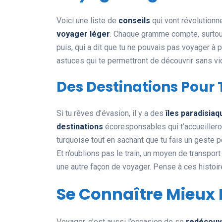
Voici une liste de
conseils
qui vont révolutionn
voyager léger
. Chaque gramme compte, surtout 
puis, qui a dit que tu ne pouvais pas voyager à 
astuces qui te permettront de découvrir sans v
Des Destinations Pour 
Si tu rêves d’évasion, il y a des
îles paradisia
destinations
écoresponsables qui t’accueillero
turquoise tout en sachant que tu fais un geste po
Et n’oublions pas le train, un moyen de transpo
une autre façon de voyager. Pense à ces histoire
Se Connaître Mieux
Voyager, c’est aussi l’occasion de se
redécouv